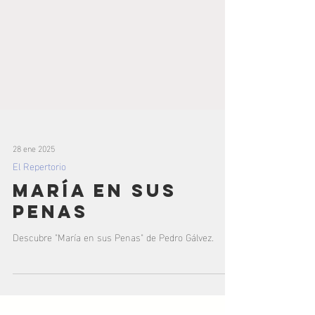
28 ene 2025
El Repertorio
María en sus
Penas
Descubre "María en sus Penas" de Pedro Gálvez.