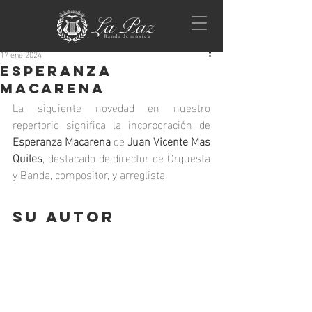
17 ene 2024
esperanza
Macarena
La siguiente novedad en nuestro 
repertorio significa la incorporación de 
Esperanza Macarena
 de 
Juan Vicente Mas 
Quiles
, destacado de director de Orquesta 
y Banda, compositor, y arreglista. 
SU AUTOR