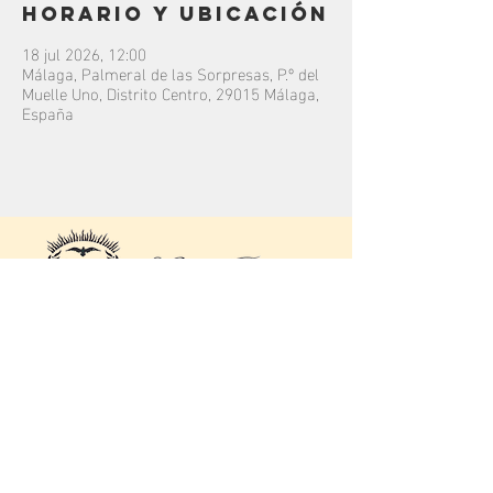
Horario y ubicación
18 jul 2026, 12:00
Málaga, Palmeral de las Sorpresas, P.º del
Muelle Uno, Distrito Centro, 29015 Málaga,
España
contacto
C/
Júcar
16, 29004.
Málaga, Málaga.
Colegio Rosario Moreno
bandalapaz@hotmail.com