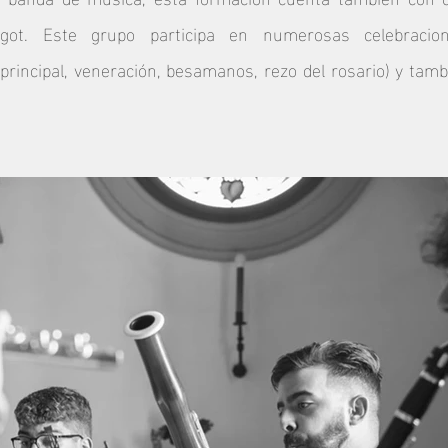
fagot. Este grupo participa en numerosas celebracion
rincipal, veneración, besamanos, rezo del rosario) y tamb