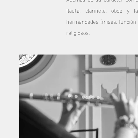
flauta, clarinete, oboe y 
hermandades (misas, función p
religiosos.