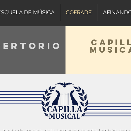
ESCUELA DE MÚSICA
COFRADE
AFINAND
CAPIL
PERTORIO
MUSIC
banda de música, esta formación cuenta también con c