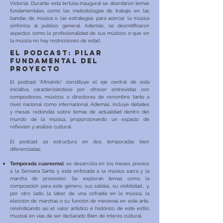
Victoria). Durante esta tertulia inaugural se abordaron temas
fundamentales como las metodologías de trabajo en las
bandas de música o las estrategias para acercar la música
sinfónica al público general. Además, se desmitificaron
aspectos como la profesionalidad de sus músicos o que en
la música no hay restricciones de edad.
El podcast: pilar
fundamental del
proyecto
El podcast “Afinando” constituye el eje central de esta
iniciativa, caracterizándose por ofrecer entrevistas con
compositores, músicos o directores de renombre tanto a
nivel nacional como internacional. Además, incluye debates
y mesas redondas sobre temas de actualidad dentro del
mundo de la música, proporcionando un espacio de
reflexión y análisis cultural.
El podcast se estructura en dos temporadas bien
diferenciadas:
Temporada cuaresmal
: se desarrolla en los meses previos
a la Semana Santa y está enfocada a la música sacra y la
marcha de procesión. Se exploran temas como la
composición para este género, sus salidas, su visibilidad… y,
por otro lado, la labor de una cofradía en la música, la
elección de marchas o su función de mecenas en este arte,
reivindicando así el valor artístico e histórico de este estilo
musical en vías de ser declarado Bien de interés cultural.