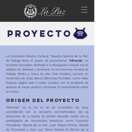
PROYECTO
La Asociación Músico–Cultural “Nuestra Señora de la Paz”
de Málaga tiene el placer de presentarles “
Afinando
”, un
proyecto innovador dedicado a la divulgación musical con el
objetivo de destacar y promover la rica herencia musical de
Málaga dentro y fuera de ella. Esta iniciativa, lanzada en
noviembre de 2024, abarca diferentes formatos, como video
Podcast, página web o redes sociales, con el propósito de
alcanzar al mayor público y fomentar el conocimiento sobre
la música.
origen del proyecto
“Afinando” vio la luz el 30 de noviembre de 2024,
coincidiendo con el concierto conmemorativo del 25
aniversario de la banda. Su primer episodio contó con la
participación de reconocidos directores como Francisco
Almudéver (Banda de la Paz), Juan Miguel Muñoz (Banda
de Churriana) y José Luis Pérez (Banda de Rincón de la