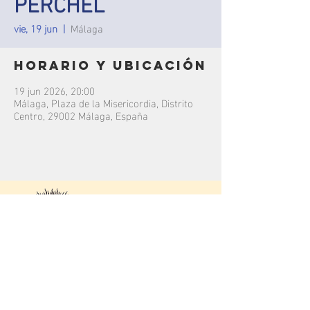
PERCHEL
vie, 19 jun
  |  
Málaga
Horario y ubicación
19 jun 2026, 20:00
Málaga, Plaza de la Misericordia, Distrito
Centro, 29002 Málaga, España
contacto
C/
Júcar
16, 29004.
Málaga, Málaga.
Colegio Rosario Moreno