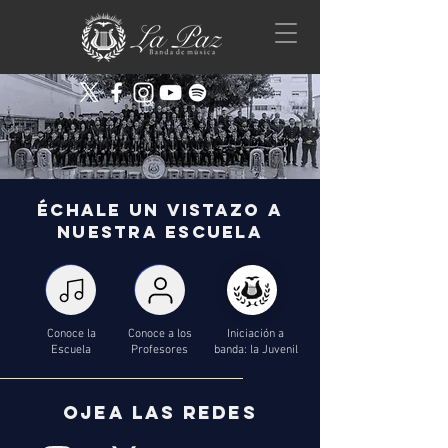
ÉCHALE UN VISTAZO A
NUESTRA
ESCUELA
Conoce la
Conoce a los
Iniciación a
Escuela
Profesores
banda: la Juvenil
ojea las redes