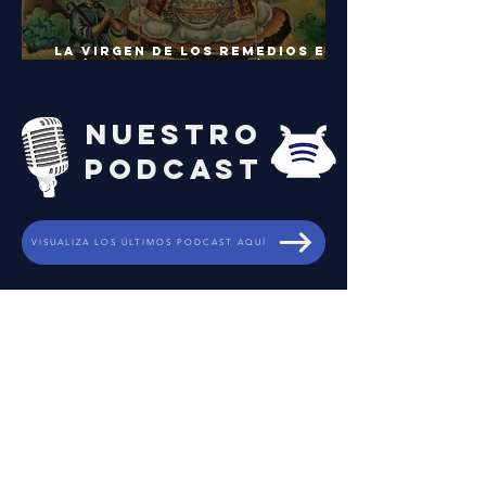
La virgen de los Remedios en
américa, una devoción
universal
NUESTRO
PODCAST
VISUALIZA LOS ÚLTIMOS PODCAST AQUÍ
descarga
NUESTROS
DIBUJOS
PARA COLOREAR
DESCARGAR