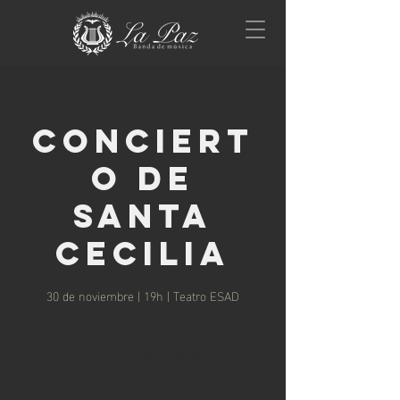
Conciert
o de
Santa
Cecilia
30 de noviembre | 19h | Teatro ESAD
2 h
2
ESAD Málaga
h