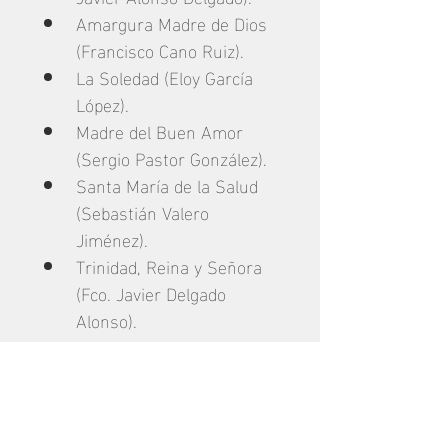
Amargura Madre de Dios 
(Francisco Cano Ruiz).
La Soledad (Eloy García 
López).
Madre del Buen Amor 
(Sergio Pastor González).
Santa María de la Salud 
(Sebastián Valero 
Jiménez).
Trinidad, Reina y Señora 
(Fco. Javier Delgado 
Alonso).
Mi consuelo son tus 
lágrimas (Claudio Gómez 
Calado).
Soledad Andaluza (José 