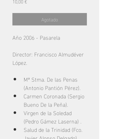
Precio
10,00 €
Agotado
Año 2006 - Pasarela
Director: Francisco Almudéver 
López.
Mª Stma. De las Penas 
(Antonio Pantión Pérez).
Carmen Coronada (Sergio 
Bueno De la Peña).
Virgen de la Soledad 
(Pedro Gámez Laserna) .
Salud de la Trinidad (Fco. 
Javier Alonso Delgado).