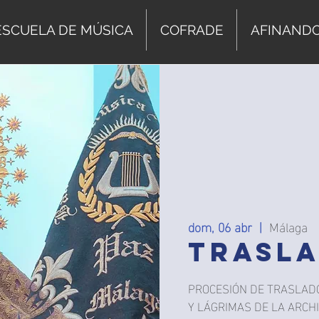
ESCUELA DE MÚSICA
COFRADE
AFINAND
dom, 06 abr
  |  
Málaga
TRASL
PROCESIÓN DE TRASLADO
Y LÁGRIMAS DE LA ARCH