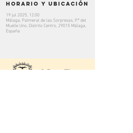
Horario y ubicación
19 jul 2025, 12:00
Málaga, Palmeral de las Sorpresas, P.º del
Muelle Uno, Distrito Centro, 29015 Málaga,
España
contacto
C/
Júcar
16, 29004.
Málaga, Málaga.
Colegio Rosario Moreno
bandalapaz@hotmail.com