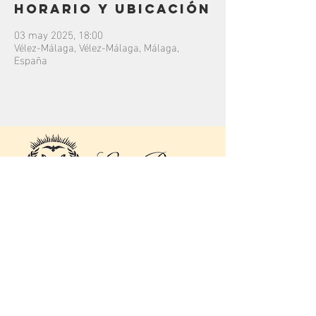
Horario y ubicación
03 may 2025, 18:00
Vélez-Málaga, Vélez-Málaga, Málaga,
España
contacto
C/
Júcar
16, 29004.
Málaga, Málaga.
Colegio Rosario Moreno
bandalapaz@hotmail.com