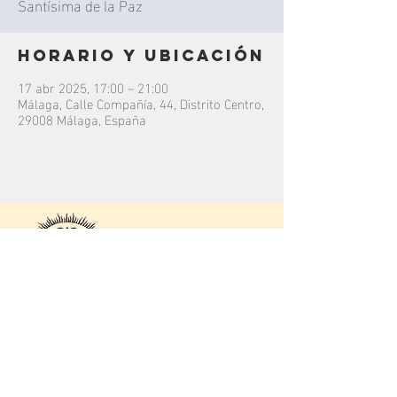
Santísima de la Paz
Horario y ubicación
17 abr 2025, 17:00 – 21:00
Málaga, Calle Compañía, 44, Distrito Centro,
29008 Málaga, España
contacto
C/
Júcar
16, 29004.
Málaga, Málaga.
Colegio Rosario Moreno
bandalapaz@hotmail.com