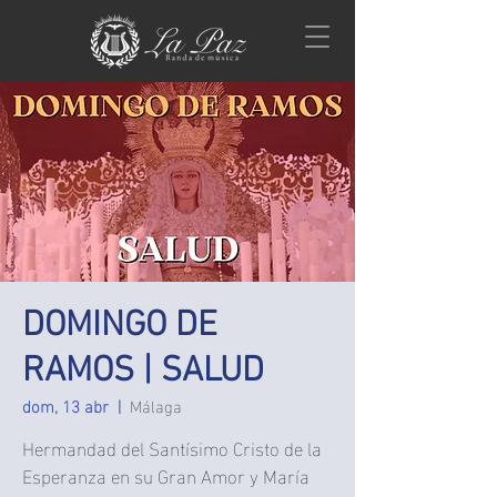
DOMINGO DE
RAMOS | SALUD
dom, 13 abr
  |  
Málaga
Hermandad del Santísimo Cristo de la
Esperanza en su Gran Amor y María