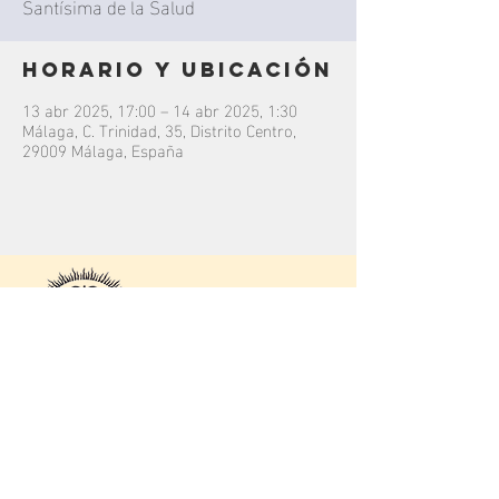
Santísima de la Salud
Horario y ubicación
13 abr 2025, 17:00 – 14 abr 2025, 1:30
Málaga, C. Trinidad, 35, Distrito Centro,
29009 Málaga, España
contacto
C/
Júcar
16, 29004.
Málaga, Málaga.
Colegio Rosario Moreno
bandalapaz@hotmail.com