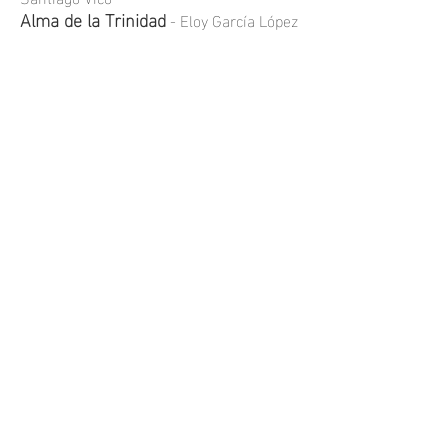
Alma de la Trinidad
- Eloy García López
Coronación de la Divina Pastora
-
Francisco Javier Moreno Ramos
EST
REN
OS
Madre de la Salud
- Natalia de Martín
MULTIMEDIA
contacto
C/
Júcar
16, 29004.
Málaga, Málaga.